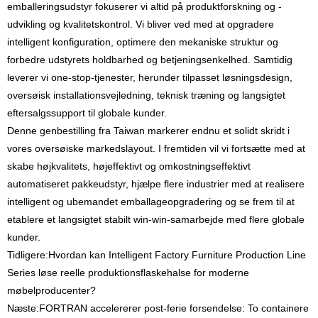
emballeringsudstyr fokuserer vi altid på produktforskning og -
udvikling og kvalitetskontrol. Vi bliver ved med at opgradere
intelligent konfiguration, optimere den mekaniske struktur og
forbedre udstyrets holdbarhed og betjeningsenkelhed. Samtidig
leverer vi one-stop-tjenester, herunder tilpasset løsningsdesign,
oversøisk installationsvejledning, teknisk træning og langsigtet
eftersalgssupport til globale kunder.
Denne genbestilling fra Taiwan markerer endnu et solidt skridt i
vores oversøiske markedslayout. I fremtiden vil vi fortsætte med at
skabe højkvalitets, højeffektivt og omkostningseffektivt
automatiseret pakkeudstyr, hjælpe flere industrier med at realisere
intelligent og ubemandet emballageopgradering og se frem til at
etablere et langsigtet stabilt win-win-samarbejde med flere globale
kunder.
Tidligere:
Hvordan kan Intelligent Factory Furniture Production Line
Series løse reelle produktionsflaskehalse for moderne
møbelproducenter?
Næste:
FORTRAN accelererer post-ferie forsendelse: To containere